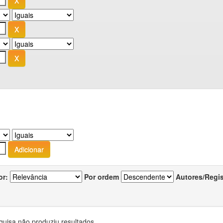
or:
Por ordem
Autores/Regi
quisa não produziu resultados.