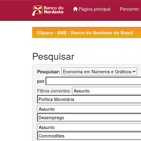
Página principal
Percorrer
Skip
navigation
DSpace - BNB - Banco do Nordeste do Brasil
Pesquisar
Pesquisar:
por
Filtros correntes: