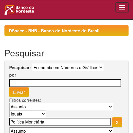
Skip
navigation
DSpace - BNB - Banco do Nordeste do Brasil
Pesquisar
Pesquisar:
por
Filtros correntes: