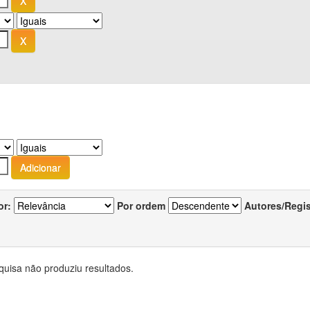
or:
Por ordem
Autores/Regi
quisa não produziu resultados.