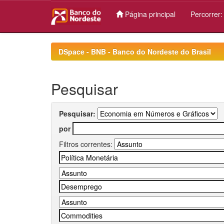
Página principal
Percorrer
Skip
navigation
DSpace - BNB - Banco do Nordeste do Brasil
Pesquisar
Pesquisar:
por
Filtros correntes: