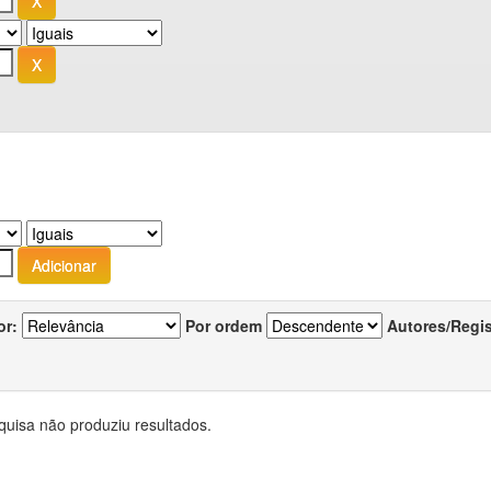
or:
Por ordem
Autores/Regi
quisa não produziu resultados.