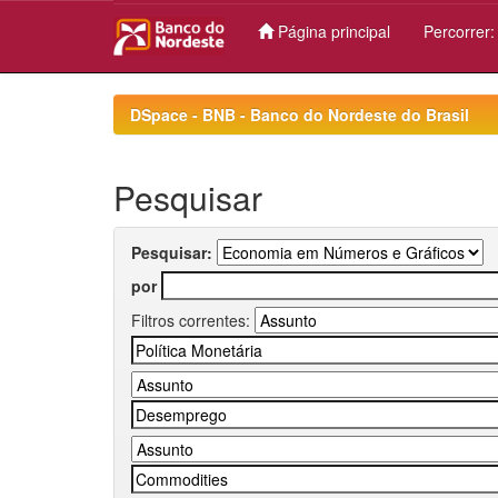
Página principal
Percorrer
Skip
navigation
DSpace - BNB - Banco do Nordeste do Brasil
Pesquisar
Pesquisar:
por
Filtros correntes: