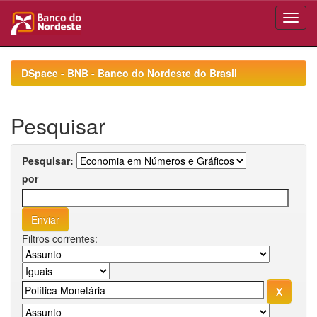
Skip
navigation
DSpace - BNB - Banco do Nordeste do Brasil
Pesquisar
Pesquisar:
por
Filtros correntes: