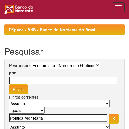
Skip
navigation
DSpace - BNB - Banco do Nordeste do Brasil
Pesquisar
Pesquisar:
por
Filtros correntes: