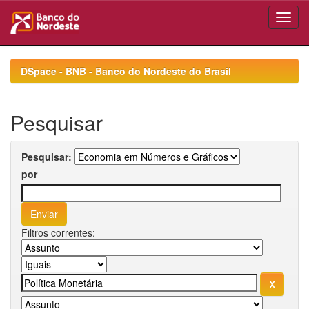
Skip
navigation
DSpace - BNB - Banco do Nordeste do Brasil
Pesquisar
Pesquisar:
por
Filtros correntes: