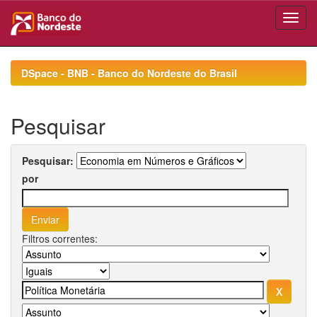
Skip
navigation
DSpace - BNB - Banco do Nordeste do Brasil
Pesquisar
Pesquisar:
por
Filtros correntes: