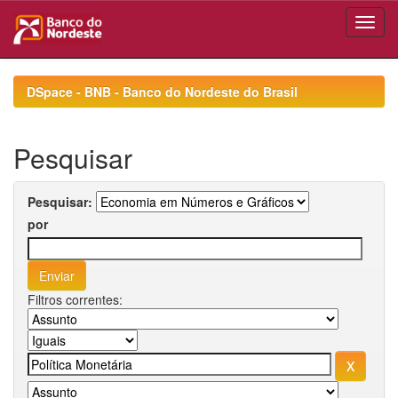
Skip
navigation
DSpace - BNB - Banco do Nordeste do Brasil
Pesquisar
Pesquisar:
por
Filtros correntes: