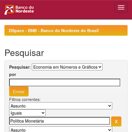
Skip
navigation
DSpace - BNB - Banco do Nordeste do Brasil
Pesquisar
Pesquisar:
por
Filtros correntes: