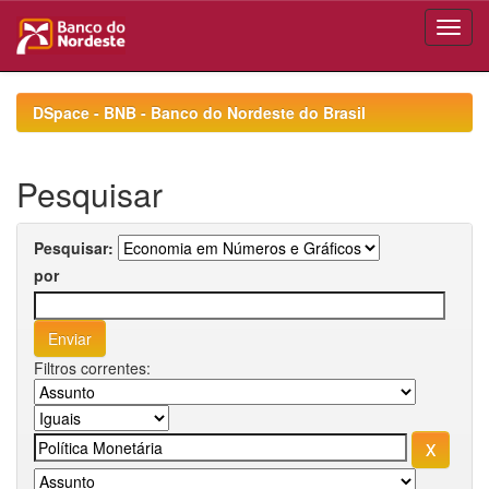
Skip
navigation
DSpace - BNB - Banco do Nordeste do Brasil
Pesquisar
Pesquisar:
por
Filtros correntes: