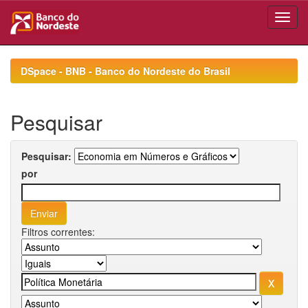
Skip
navigation
DSpace - BNB - Banco do Nordeste do Brasil
Pesquisar
Pesquisar:
por
Filtros correntes: