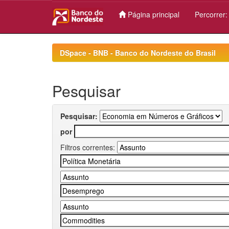
Página principal
Percorrer
Skip
navigation
DSpace - BNB - Banco do Nordeste do Brasil
Pesquisar
Pesquisar:
por
Filtros correntes: