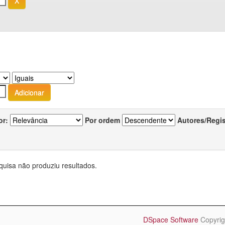
or:
Por ordem
Autores/Regi
quisa não produziu resultados.
DSpace Software
Copyrig