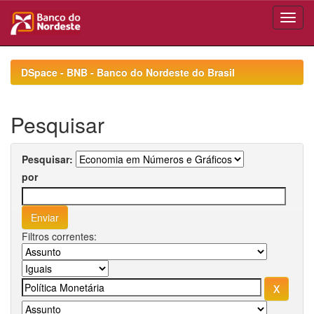
Skip
navigation
DSpace - BNB - Banco do Nordeste do Brasil
Pesquisar
Pesquisar:
por
Filtros correntes: