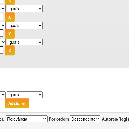
or:
Por ordem
Autores/Regi