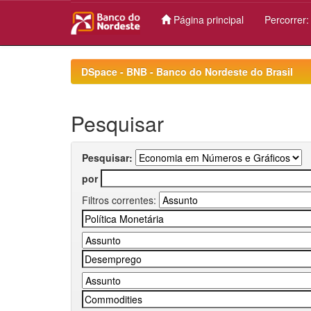
Página principal
Percorrer
Skip
navigation
DSpace - BNB - Banco do Nordeste do Brasil
Pesquisar
Pesquisar:
por
Filtros correntes: