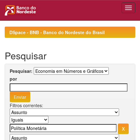
Skip
navigation
DSpace - BNB - Banco do Nordeste do Brasil
Pesquisar
Pesquisar:
por
Filtros correntes: