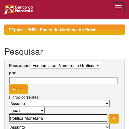
Skip
navigation
DSpace - BNB - Banco do Nordeste do Brasil
Pesquisar
Pesquisar:
por
Filtros correntes: