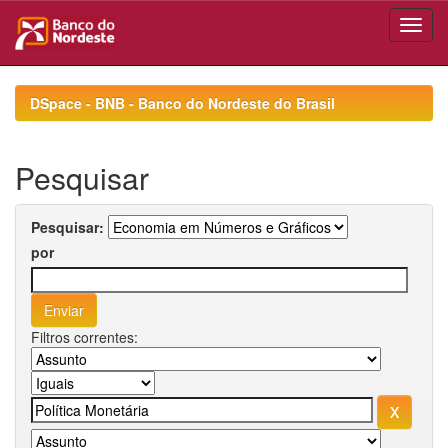
Skip
navigation
DSpace - BNB - Banco do Nordeste do Brasil
Pesquisar
Pesquisar:
por
Filtros correntes: