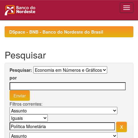
Skip
navigation
DSpace - BNB - Banco do Nordeste do Brasil
Pesquisar
Pesquisar:
por
Filtros correntes: