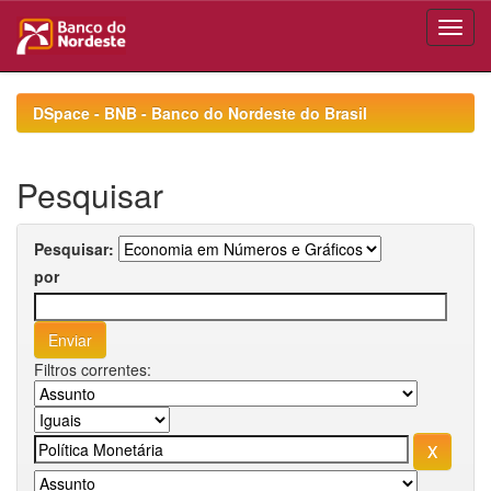
Skip
navigation
DSpace - BNB - Banco do Nordeste do Brasil
Pesquisar
Pesquisar:
por
Filtros correntes: