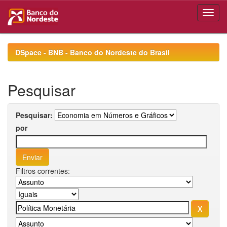
Skip
navigation
DSpace - BNB - Banco do Nordeste do Brasil
Pesquisar
Pesquisar:
por
Filtros correntes: