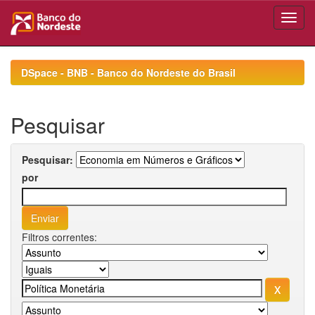
Skip
navigation
DSpace - BNB - Banco do Nordeste do Brasil
Pesquisar
Pesquisar:
por
Filtros correntes: