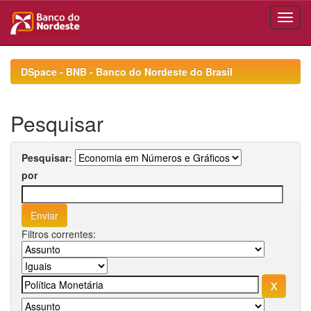
Skip
navigation
DSpace - BNB - Banco do Nordeste do Brasil
Pesquisar
Pesquisar:
por
Filtros correntes: