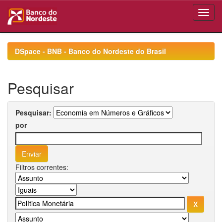
Skip
navigation
DSpace - BNB - Banco do Nordeste do Brasil
Pesquisar
Pesquisar:
por
Filtros correntes: