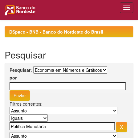
Skip
navigation
DSpace - BNB - Banco do Nordeste do Brasil
Pesquisar
Pesquisar:
por
Filtros correntes: