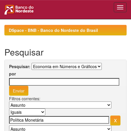
Skip
navigation
DSpace - BNB - Banco do Nordeste do Brasil
Pesquisar
Pesquisar:
por
Filtros correntes: