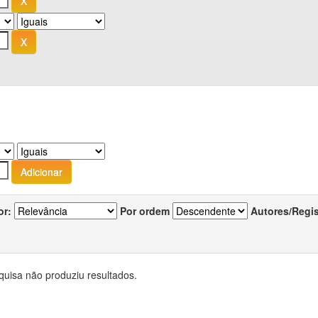
or:
Por ordem
Autores/Regi
quisa não produziu resultados.