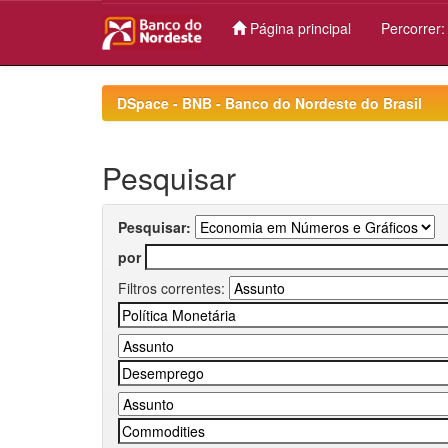
Página principal
Percorrer
Skip
navigation
DSpace - BNB - Banco do Nordeste do Brasil
Pesquisar
Pesquisar:
por
Filtros correntes: