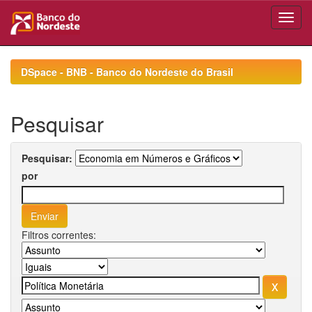
Skip
navigation
DSpace - BNB - Banco do Nordeste do Brasil
Pesquisar
Pesquisar:
por
Filtros correntes: