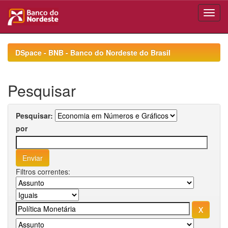
Skip
navigation
DSpace - BNB - Banco do Nordeste do Brasil
Pesquisar
Pesquisar:
por
Filtros correntes: