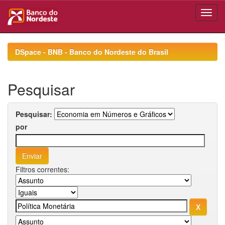
Skip
navigation
DSpace - BNB - Banco do Nordeste do Brasil
Pesquisar
Pesquisar:
por
Filtros correntes: