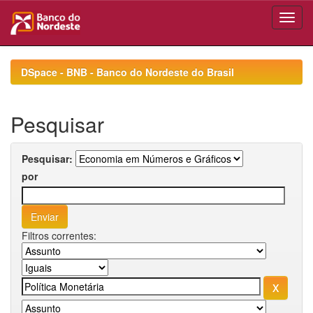
Skip
navigation
DSpace - BNB - Banco do Nordeste do Brasil
Pesquisar
Pesquisar:
por
Filtros correntes: