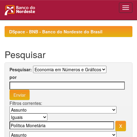
Skip
navigation
DSpace - BNB - Banco do Nordeste do Brasil
Pesquisar
Pesquisar:
por
Filtros correntes: