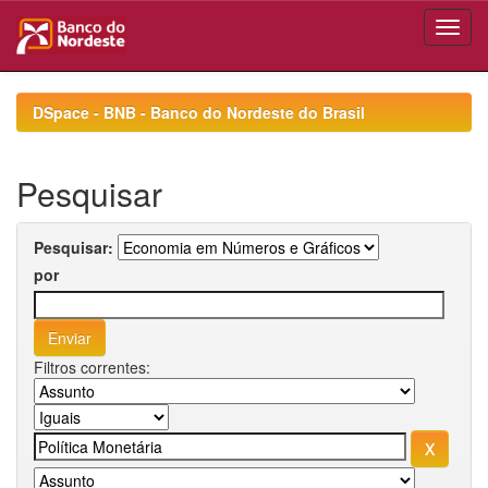
Skip
navigation
DSpace - BNB - Banco do Nordeste do Brasil
Pesquisar
Pesquisar:
por
Filtros correntes: