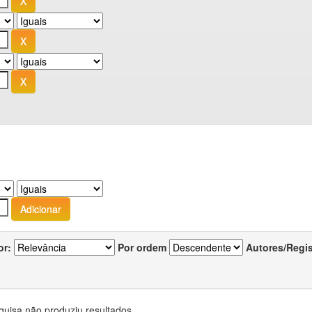
or:
Por ordem
Autores/Regi
quisa não produziu resultados.