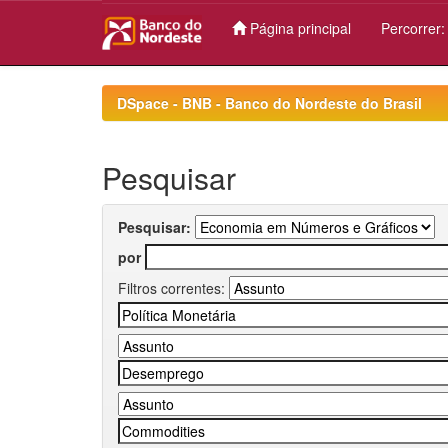
Página principal
Percorrer
Skip
navigation
DSpace - BNB - Banco do Nordeste do Brasil
Pesquisar
Pesquisar:
por
Filtros correntes: