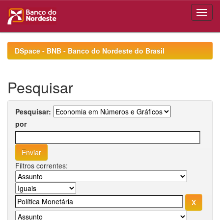
Skip
navigation
DSpace - BNB - Banco do Nordeste do Brasil
Pesquisar
Pesquisar:
por
Filtros correntes: