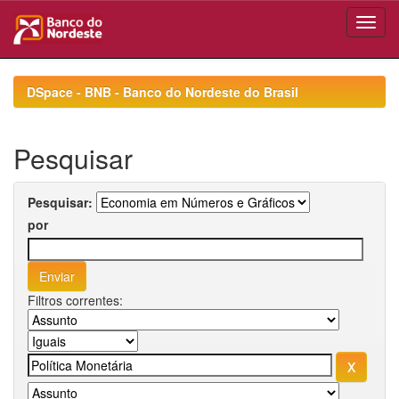
Skip
navigation
DSpace - BNB - Banco do Nordeste do Brasil
Pesquisar
Pesquisar:
por
Filtros correntes: