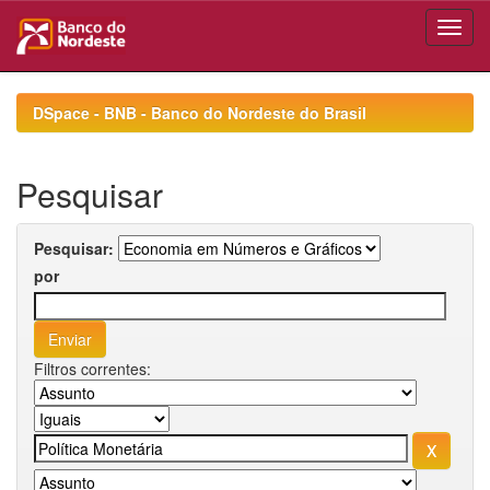
Skip
navigation
DSpace - BNB - Banco do Nordeste do Brasil
Pesquisar
Pesquisar:
por
Filtros correntes: