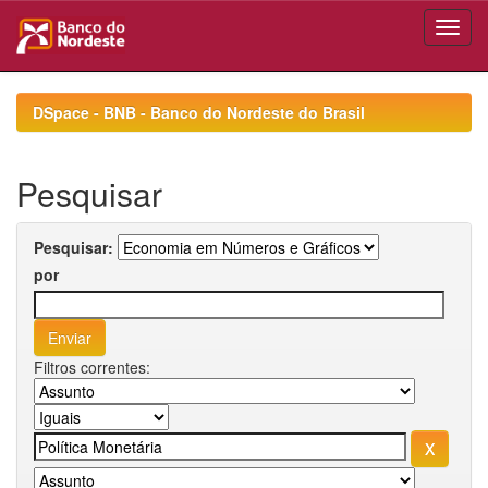
Skip
navigation
DSpace - BNB - Banco do Nordeste do Brasil
Pesquisar
Pesquisar:
por
Filtros correntes: