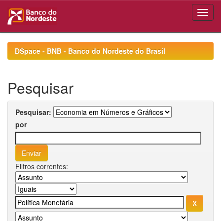
Skip
navigation
DSpace - BNB - Banco do Nordeste do Brasil
Pesquisar
Pesquisar:
por
Filtros correntes: