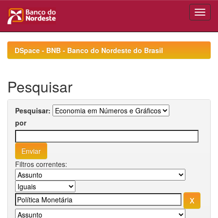
Skip
navigation
DSpace - BNB - Banco do Nordeste do Brasil
Pesquisar
Pesquisar:
por
Filtros correntes: