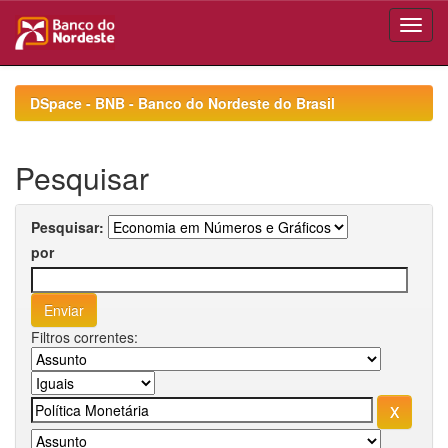
Skip
navigation
DSpace - BNB - Banco do Nordeste do Brasil
Pesquisar
Pesquisar:
por
Filtros correntes: