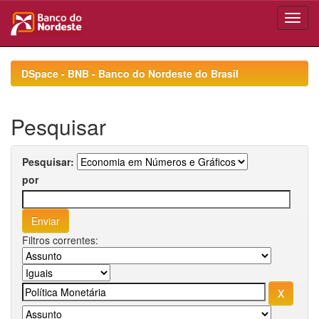
Skip
navigation
DSpace - BNB - Banco do Nordeste do Brasil
Pesquisar
Pesquisar:
por
Filtros correntes: