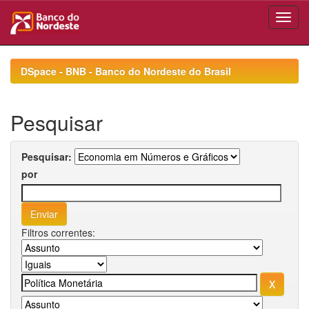
Skip
navigation
DSpace - BNB - Banco do Nordeste do Brasil
Pesquisar
Pesquisar:
por
Filtros correntes: