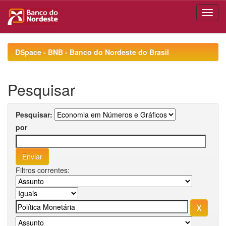
Skip
navigation
DSpace - BNB - Banco do Nordeste do Brasil
Pesquisar
Pesquisar:
por
Filtros correntes: