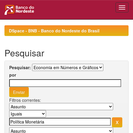
Skip
navigation
DSpace - BNB - Banco do Nordeste do Brasil
Pesquisar
Pesquisar:
por
Filtros correntes: