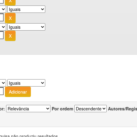
or:
Por ordem
Autores/Regi
quisa não produziu resultados.