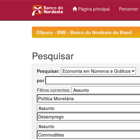
Página principal
Percorrer
Skip
navigation
DSpace - BNB - Banco do Nordeste do Brasil
Pesquisar
Pesquisar:
por
Filtros correntes: