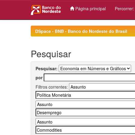
Página principal
Percorrer
Skip
navigation
DSpace - BNB - Banco do Nordeste do Brasil
Pesquisar
Pesquisar:
por
Filtros correntes: