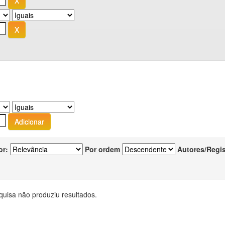
or:
Por ordem
Autores/Regi
quisa não produziu resultados.