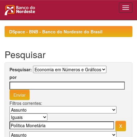
Skip
navigation
DSpace - BNB - Banco do Nordeste do Brasil
Pesquisar
Pesquisar:
por
Filtros correntes: