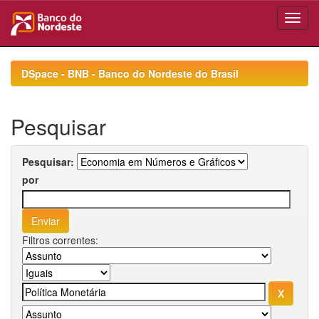
Skip
navigation
DSpace - BNB - Banco do Nordeste do Brasil
Pesquisar
Pesquisar:
por
Filtros correntes: