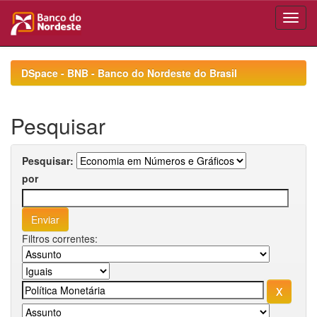
Skip
navigation
DSpace - BNB - Banco do Nordeste do Brasil
Pesquisar
Pesquisar:
por
Filtros correntes: